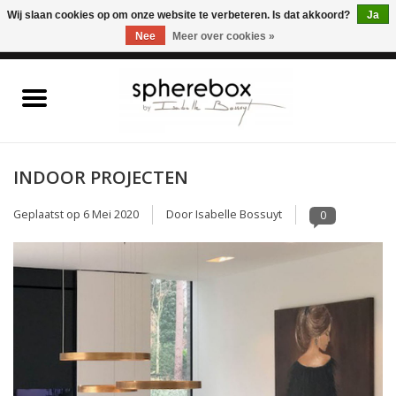
ONLINE WINKEL VOOR WOONACCESSOIRES, MEUBELEN & KUNST – GRATIS
Wij slaan cookies op om onze website te verbeteren. Is dat akkoord?
Ja
VERZENDING BELGIE VANAF 75€
Nee
Meer over cookies »
0 Artikelen - €0,00
Home
WOONACCESSOIRES
INDOOR PROJECTEN
MEUBELEN
Geplaatst op
6 Mei 2020
Door Isabelle Bossuyt
0
KUNST
CADEAUBON
OUTLET