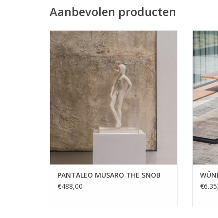
Aanbevolen producten
"The Snob", "The Pinocchio", "Ifi" en "Il
Slank, 
Vanitoso" zijn beeldjes van de Italiaanse
kan 
kunstenaar Pantaleo Musaro. Ze zijn
voor e
handgemaakt in fijne keramiek met een
buizen
accent van bladgoud.
Een me
TOEVOEGEN AAN WINKELWAGEN
TO
PANTALEO MUSARO THE SNOB
WÜND
€488,00
€6.35