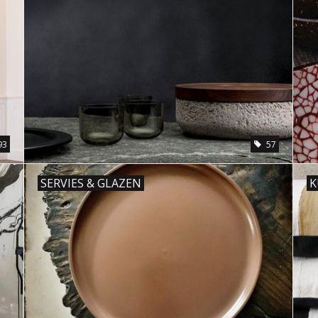
93
57
SERVIES & GLAZEN
K