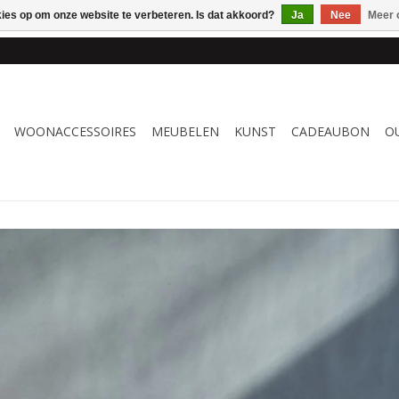
kies op om onze website te verbeteren. Is dat akkoord?
Ja
Nee
Meer 
 WOONACCESSOIRES, MEUBELEN & KUNST – GRATIS VERZENDI
WOONACCESSOIRES
MEUBELEN
KUNST
CADEAUBON
O