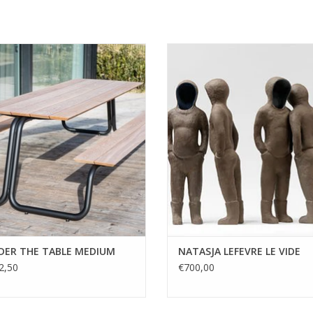
strak en standvastig. Aan The Table
In de serie ‘ Le vide’ kneedt en mo
8 tot 12 man gezellig aanschuiven
Natasja Lefevre kleilappen tot 
en onderonsje in stijl. De sierlijke
beelden, lege omhulsels, waarbij 
 geven het geheel een zachte toets.
tot een gestileerde, uitgezuiverde
ubelstuk waar je jaren plezier aan
herleid is. Deze hoog gebakken 
beleeft.
balanceren voortdurend tussen
mysterieus niveau
EVOEGEN AAN WINKELWAGEN
TOEVOEGEN AAN WINKELWA
ER THE TABLE MEDIUM
NATASJA LEFEVRE LE VIDE
2,50
€700,00