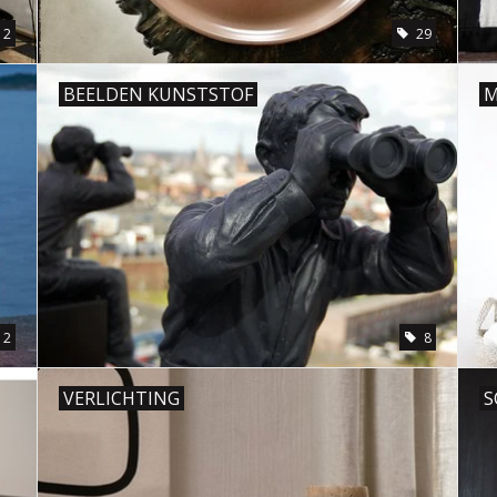
12
29
BEELDEN KUNSTSTOF
M
2
8
VERLICHTING
S