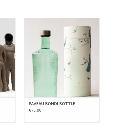
delleert
"Paveau, handcrafted glassware with a
holle
message" is een nieuw Belgisch label. De
de mens
handgemaakte flessen zorgen voor een
 figuur
exclusieve touch en brengen gezelligheid
beelden
en sfeer aan tafel. De mondgeblazen
 een
flessen zijn beschikbaar in verschillende
stijlvolle kleuren d
GEN
TOEVOEGEN AAN WINKELWAGEN
PAVEAU BONDI BOTTLE
€75,00