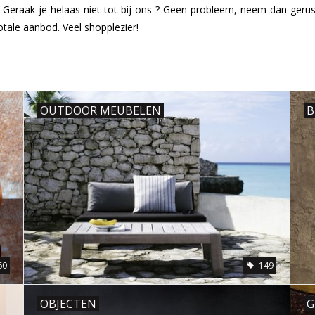
 Geraak je helaas niet tot bij ons ? Geen probleem, neem dan gerus
otale aanbod. Veel shopplezier!
OUTDOOR MEUBELEN
B
60
149
OBJECTEN
G