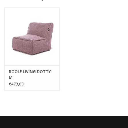
- Voor binnen en voor buiten
- Bestand tegen elk weertype
- Gemaakt uit 100% UV-gestabiliseerde polypropyleen
- Made in Belgium
Wenst u een offerte op maat ?
klik hier voor een vrijblijvende
offerte
√ Jarenlange ervaring
ROOLF LIVING DOTTY
√ Persoonlijke service
M
€479,00
√ Gratis offerte & advies
√ Binnen- & buitenshowroom
√ Meer info: 0032 56 66 45 07 /
info@spherebox.be