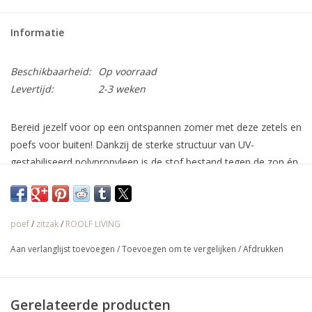
Informatie
Beschikbaarheid:
Op voorraad
Levertijd:
2-3 weken
Bereid jezelf voor op een ontspannen zomer met deze zetels en
poefs voor buiten! Dankzij de sterke structuur van UV-
gestabiliseerd polypropyleen is de stof bestand tegen de zon én
de regen. De textielstructuur is erg dik en sterk. Deze zitzak met
EPS-vulling van uitstekende kwaliteit zit ergonomisch en
comfortabel doordat deze zich aan de bewegingen van uw
poef
/
zitzak
/
ROOLF LIVING
lichaam aanpast. Dit paradepaardje van ROOLF-Living staat de
komende jaren garant voor de meest relaxte zomers in een
Aan verlanglijst toevoegen
/
Toevoegen om te vergelijken
/
Afdrukken
prachtige en trendy omgeving.
Voeg wat kleur aan uw ruimtes toe dankzij deze kleurrijke
zitzakken en poefs!
Gerelateerde producten