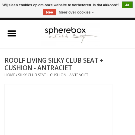
ONLINE WINKEL VOOR WOONACCESSOIRES, MEUBELEN & KUNST – GRATIS
Wij slaan cookies op om onze website te verbeteren. Is dat akkoord?
Ja
VERZENDING BELGIE VANAF 75€
Nee
Meer over cookies »
0 Artikelen - €0,00
Home
WOONACCESSOIRES
ROOLF LIVING SILKY CLUB SEAT +
CUSHION - ANTRACIET
MEUBELEN
HOME
/
SILKY CLUB SEAT + CUSHION - ANTRACIET
KUNST
CADEAUBON
OUTLET