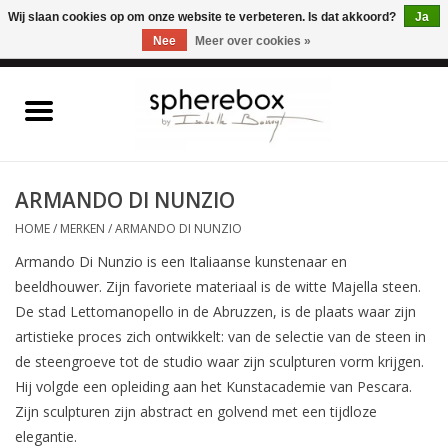
ONLINE WINKEL VOOR WOONACCESSOIRES, MEUBELEN & KUNST – GRATIS
Wij slaan cookies op om onze website te verbeteren. Is dat akkoord?
Ja
VERZENDING BELGIE VANAF 75€
Nee
Meer over cookies »
0 Artikelen - €0,00
Home
WOONACCESSOIRES
ARMANDO DI NUNZIO
HOME
/
MERKEN
/
ARMANDO DI NUNZIO
MEUBELEN
Armando Di Nunzio is een Italiaanse kunstenaar en
beeldhouwer. Zijn favoriete materiaal is de witte Majella steen.
KUNST
De stad Lettomanopello in de Abruzzen, is de plaats waar zijn
artistieke proces zich ontwikkelt: van de selectie van de steen in
CADEAUBON
de steengroeve tot de studio waar zijn sculpturen vorm krijgen.
Hij volgde een opleiding aan het Kunstacademie van Pescara.
OUTLET
Zijn sculpturen zijn abstract en golvend met een tijdloze
elegantie.