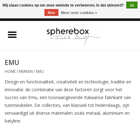
ONLINE WINKEL VOOR WOONACCESSOIRES, MEUBELEN & KUNST – GRATIS
Wij slaan cookies op om onze website te verbeteren. Is dat akkoord?
Ja
VERZENDING BELGIE VANAF 75€
Nee
Meer over cookies »
0 Artikelen - €0,00
Home
WOONACCESSOIRES
EMU
HOME
/
MERKEN
/
EMU
MEUBELEN
Design en functionaliteit, creativiteit en technologie, traditie en
innovatie: de combinatie van deze factoren zorgt voor het
KUNST
succes van Emu, een toonaangevende Italiaanse fabrikant van
tuinmeubelen. De collecties, van klassiek tot hedendaags, zijn
CADEAUBON
vervaardigd uit diverse materialen zoals metaal, aluminium en
batyline.
OUTLET