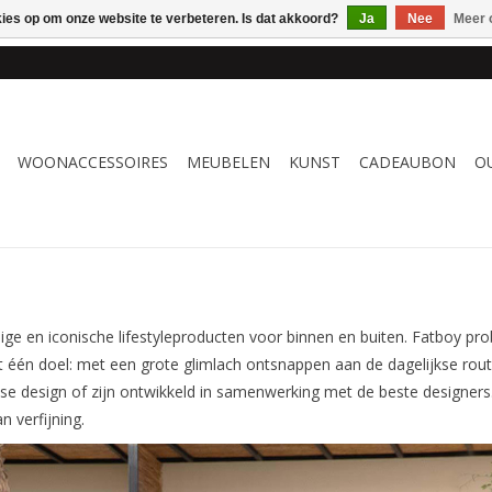
kies op om onze website te verbeteren. Is dat akkoord?
Ja
Nee
Meer 
 WOONACCESSOIRES, MEUBELEN & KUNST – GRATIS VERZENDI
WOONACCESSOIRES
MEUBELEN
KUNST
CADEAUBON
O
e en iconische lifestyleproducten voor binnen en buiten. Fatboy pro
t één doel: met een grote glimlach ontsnappen aan de dagelijkse rou
ouse design of zijn ontwikkeld in samenwerking met de beste designer
n verfijning.