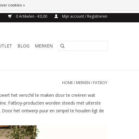
over cookies »
NG BELGIE VANAF 75€
0 Artikelen - €0,00
Mijn account / Registreren
UTLET
BLOG
MERKEN
HOME
/
MERKEN
/
FATBOY
beert het verschil te maken door te creëren wat
tine. Fatboy-producten worden steeds met uiterste
s. Door het ontwerp puur en simpel te houden ligt de