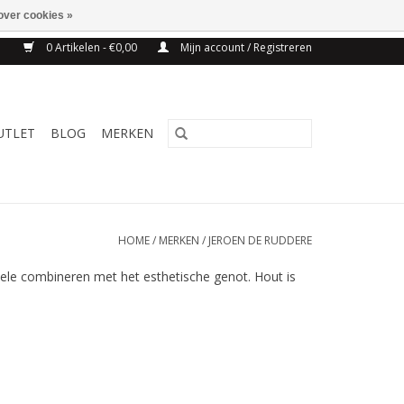
over cookies »
NG BELGIE VANAF 75€
0 Artikelen - €0,00
Mijn account / Registreren
UTLET
BLOG
MERKEN
HOME
/
MERKEN
/
JEROEN DE RUDDERE
nele combineren met het esthetische genot. Hout is