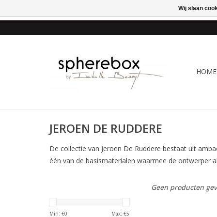
Wij slaan coo
ONLINE WINKEL VOOR
HOME
JEROEN DE RUDDERE
De collectie van Jeroen De Ruddere bestaat uit ambac
één van de basismaterialen waarmee de ontwerper a
Geen producten gev
Min: €
0
Max: €
5