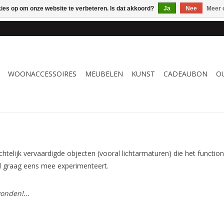
kies op om onze website te verbeteren. Is dat akkoord?
Ja
Nee
Meer 
 WOONACCESSOIRES, MEUBELEN & KUNST – GRATIS VERZENDI
WOONACCESSOIRES
MEUBELEN
KUNST
CADEAUBON
O
htelijk vervaardigde objecten (vooral lichtarmaturen) die het functio
l graag eens mee experimenteert.
onden!...