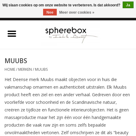
ONLINE WINKEL VOOR WOONACCESSOIRES, MEUBELEN & KUNST – GRATIS
Wij slaan cookies op om onze website te verbeteren. Is dat akkoord?
Ja
VERZENDING BELGIE VANAF 75€
Nee
Meer over cookies »
0 Artikelen - €0,00
Home
WOONACCESSOIRES
MUUBS
HOME
/
MERKEN
/
MUUBS
MEUBELEN
Het Deense merk Muubs maakt objecten voor in huis die
vakmanschap omarmen en authenticiteit uitstralen. Elk Muubs
KUNST
product heeft een ziel en een ander verhaal. Gedreven door een
voorliefde voor schoonheid en de Scandinavische natuur,
CADEAUBON
creëren ze tijdloze en functionele interieurobjecten. Het is geen
massaproductie maar het zijn één voor één handgemaakte
OUTLET
producten die vaak ruw zijn en soms zelfs bepaalde
onvolmaaktheden vertonen. Zelf omschrijven ze dit als “beauty