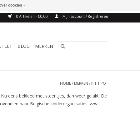
over cookies »
NG BELGIE VANAF 75€
0 Artikelen - €0,00
Mijn account / Registreren
UTLET
BLOG
MERKEN
HOME
/
MERKEN
/
P'TIT POT
. Nu eens bekleed met steentjes, dan weer gelakt. De
 bovendien naar Belgische kinderorganisaties: vzw