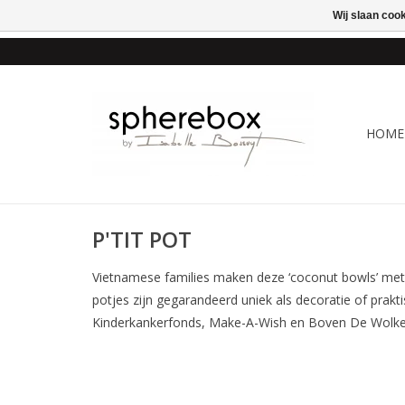
Wij slaan coo
ONLINE WINKEL VOOR
HOME
P'TIT POT
Vietnamese families maken deze ‘coconut bowls’ met h
potjes zijn gegarandeerd uniek als decoratie of prakt
Kinderkankerfonds, Make-A-Wish en Boven De Wolke