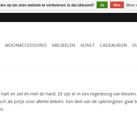
kies op om onze website te verbeteren. Is dat akkoord?
Ja
Nee
Meer 
 WOONACCESSOIRES, MEUBELEN & KUNST – GRATIS VERZENDI
WOONACCESSOIRES
MEUBELEN
KUNST
CADEAUBON
O
art en ziel én met de hand. Ze zijn er in een regenboog van kleuren
isch als potje voor allerlei lekkers. Een deel van de opbrengsten gaat
n.