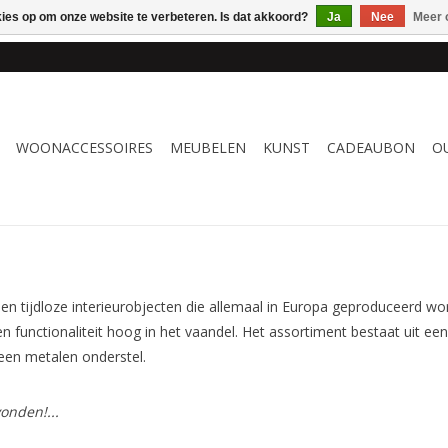
kies op om onze website te verbeteren. Is dat akkoord?
Ja
Nee
Meer 
 WOONACCESSOIRES, MEUBELEN & KUNST – GRATIS VERZENDI
WOONACCESSOIRES
MEUBELEN
KUNST
CADEAUBON
O
n tijdloze interieurobjecten die allemaal in Europa geproduceerd 
en functionaliteit hoog in het vaandel. Het assortiment bestaat uit ee
een metalen onderstel.
onden!...