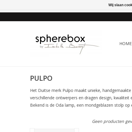
Wij slaan coo
ONLINE WINKEL VOOR
HOME
PULPO
Het Duitse merk Pulpo maakt unieke, handgemaakte e
verschillende ontwerpers en dragen design, kwaliteit 
Bekend is de Oda lamp, een mondgeblazen stolp op 
Geen producten gev