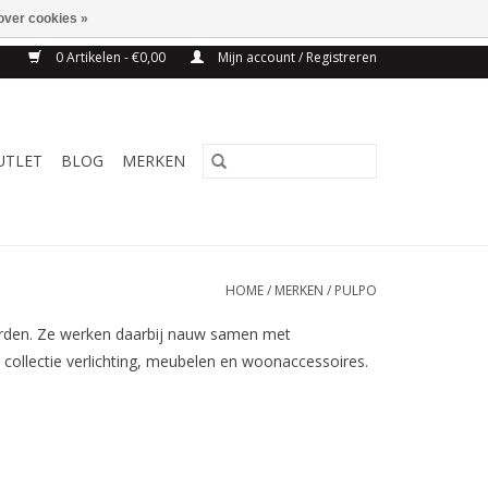
over cookies »
NG BELGIE VANAF 75€
0 Artikelen - €0,00
Mijn account / Registreren
UTLET
BLOG
MERKEN
HOME
/
MERKEN
/
PULPO
worden. Ze werken daarbij nauw samen met
n collectie verlichting, meubelen en woonaccessoires.