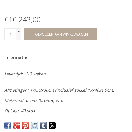
€10.243,00
+
TOEVOEGEN AAN WINKELWAGEN
-
Informatie
Levertijd:
2-3 weken
Afmetingen: 17
x79x86cm (inclusief sokkel 17x40x1,9cm)
Materiaal: brons (bruin/goud)
Oplage: 49 stuks
Wij bieden een ruime collectie bronzen beelden aan van diverse