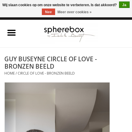
ONLINE WINKEL VOOR WOONACCESSOIRES, MEUBELEN & KUNST – GRATIS
Wij slaan cookies op om onze website te verbeteren. Is dat akkoord?
Ja
VERZENDING BELGIE VANAF 75€
Nee
Meer over cookies »
0 Artikelen - €0,00
Home
WOONACCESSOIRES
GUY BUSEYNE CIRCLE OF LOVE -
BRONZEN BEELD
MEUBELEN
HOME
/
CIRCLE OF LOVE - BRONZEN BEELD
KUNST
CADEAUBON
OUTLET