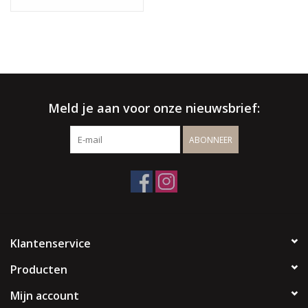
√ Binnen- & buitenshowroom
√ Meer info:
003256664507
/
info@spherebox.be
Meld je aan voor onze nieuwsbrief:
ABONNEER
Klantenservice
Producten
Mijn account