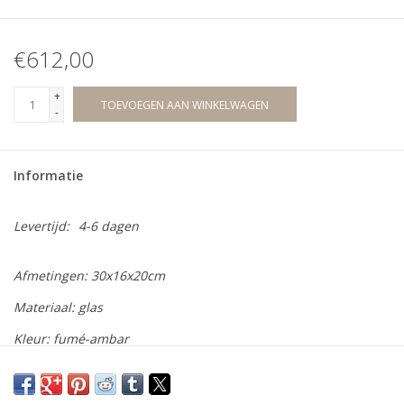
€612,00
+
TOEVOEGEN AAN WINKELWAGEN
-
Informatie
Levertijd:
4-6 dagen
Afmetingen: 30
x16x20cm
Materiaal: glas
Kleur: fumé-ambar
“Close Encounters” by Stefan Schöning. De Belgische
kunstenaar verbaast opnieuw met een prachtig abstract,