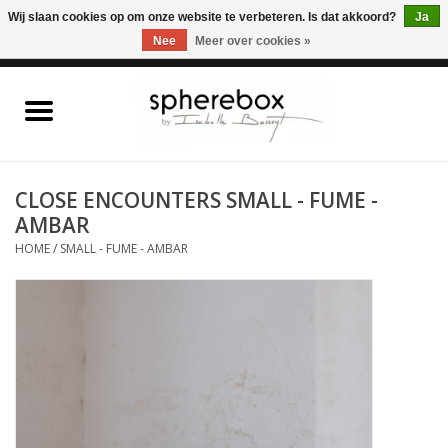
ONLINE WINKEL VOOR WOONACCESSOIRES, MEUBELEN & KUNST – GRATIS
Wij slaan cookies op om onze website te verbeteren. Is dat akkoord?
Ja
VERZENDING BELGIE VANAF 75€
Nee
Meer over cookies »
0 Artikelen - €0,00
Home
WOONACCESSOIRES
CLOSE ENCOUNTERS SMALL - FUME -
AMBAR
MEUBELEN
HOME
/
SMALL - FUME - AMBAR
KUNST
CADEAUBON
OUTLET