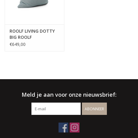
Wenst u een offerte op maat ?
klik hier voor een vrijblijvende
offerte
√ Jarenlange ervaring
ROOLF LIVING DOTTY
BIG ROOLF
√ Persoonlijke service
€649,00
√ Gratis offerte & advies
√ Binnen- & buitenshowroom
√ Meer info: 0032 56 66 45 07 /
info@spherebox.be
Meld je aan voor onze nieuwsbrief:
ABONNEER