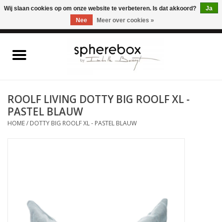
ONLINE WINKEL VOOR WOONACCESSOIRES, MEUBELEN & KUNST – GRATIS
Wij slaan cookies op om onze website te verbeteren. Is dat akkoord?
Ja
VERZENDING BELGIE VANAF 75€
Nee
Meer over cookies »
0 Artikelen - €0,00
Home
WOONACCESSOIRES
ROOLF LIVING DOTTY BIG ROOLF XL -
PASTEL BLAUW
MEUBELEN
HOME
/
DOTTY BIG ROOLF XL - PASTEL BLAUW
KUNST
CADEAUBON
OUTLET