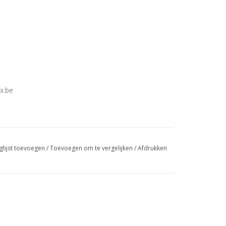
x.be
glijst toevoegen
/
Toevoegen om te vergelijken
/
Afdrukken