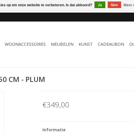
kies op om onze website te verbeteren. Is dat akkoord?
Ja
Nee
Meer 
 WOONACCESSOIRES, MEUBELEN & KUNST – GRATIS VERZENDI
WOONACCESSOIRES
MEUBELEN
KUNST
CADEAUBON
O
50 CM - PLUM
€349,00
Informatie