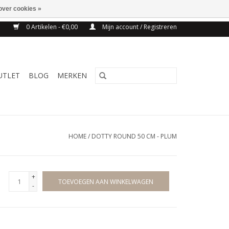
over cookies »
NG BELGIE VANAF 75€
0 Artikelen - €0,00
Mijn account / Registreren
UTLET
BLOG
MERKEN
HOME
/
DOTTY ROUND 50 CM - PLUM
+
TOEVOEGEN AAN WINKELWAGEN
-