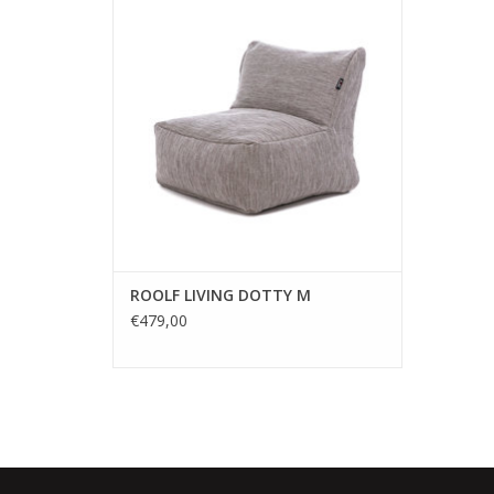
zomer met deze zetels en poefs voor
buiten! Dankzij de sterke structuur van
100% dun gesponnen UV-gestabiliseerd
polypropyleen is de stof bestand tegen de
zon én de regen. De textielstructuur is erg
dik en sterk. Deze
TOEVOEGEN AAN WINKELWAGEN
ROOLF LIVING DOTTY M
€479,00