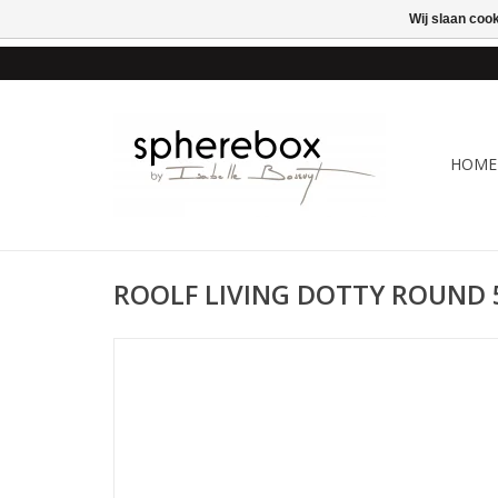
Wij slaan coo
ONLINE WINKEL VOOR
HOME
ROOLF LIVING DOTTY ROUND 