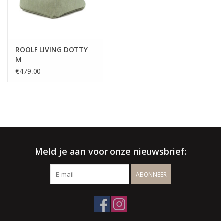
Wenst u een offerte op maat ?
klik hier voor een vrijblijvende
offerte
√ Jarenlange ervaring
ROOLF LIVING DOTTY
M
√ Persoonlijke service
€479,00
√ Gratis offerte & advies
√ Binnen- & buitenshowroom
√ Meer info: 0032 56 66 45 07 /
info@spherebox.be
Meld je aan voor onze nieuwsbrief:
ABONNEER