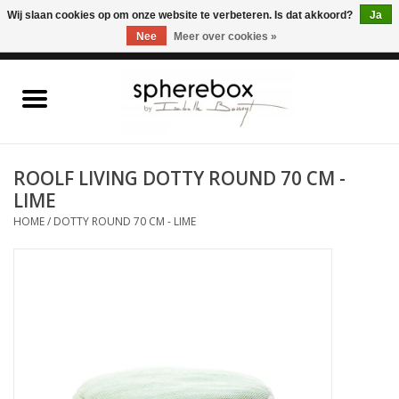
ONLINE WINKEL VOOR WOONACCESSOIRES, MEUBELEN & KUNST – GRATIS
Wij slaan cookies op om onze website te verbeteren. Is dat akkoord?
Ja
VERZENDING BELGIE VANAF 75€
Nee
Meer over cookies »
0 Artikelen - €0,00
Home
WOONACCESSOIRES
ROOLF LIVING DOTTY ROUND 70 CM -
LIME
MEUBELEN
HOME
/
DOTTY ROUND 70 CM - LIME
KUNST
CADEAUBON
OUTLET