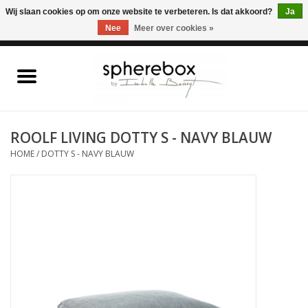
ONLINE WINKEL VOOR WOONACCESSOIRES, MEUBELEN & KUNST – GRATIS
Wij slaan cookies op om onze website te verbeteren. Is dat akkoord?
Ja
VERZENDING BELGIE VANAF 75€
Nee
Meer over cookies »
0 Artikelen - €0,00
Home
WOONACCESSOIRES
ROOLF LIVING DOTTY S - NAVY BLAUW
HOME
/
DOTTY S - NAVY BLAUW
MEUBELEN
KUNST
CADEAUBON
OUTLET