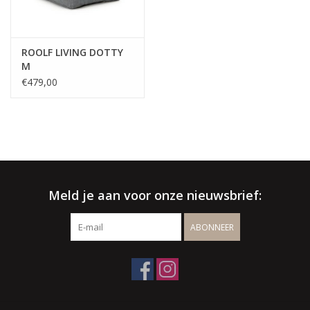
offerte
√ Jarenlange ervaring
ROOLF LIVING DOTTY
M
√ Persoonlijke service
€479,00
√ Gratis offerte & advies
√ Binnen- & buitenshowroom
√ Meer info: 0032 56 66 45 07 /
info@spherebox.be
Meld je aan voor onze nieuwsbrief:
ABONNEER