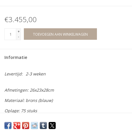
€3.455,00
+
TOEVOEGEN AAN WINKELWAGEN
-
Informatie
Levertijd:
2-3 weken
Afmetingen: 26x23x28cm
Materiaal: brons (blauw)
Oplage: 75 stuks
Wij bieden een ruime collectie bronzen beelden aan van diverse