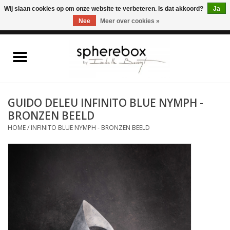
ONLINE WINKEL VOOR WOONACCESSOIRES, MEUBELEN & KUNST – GRATIS
Wij slaan cookies op om onze website te verbeteren. Is dat akkoord?
Ja
VERZENDING BELGIE VANAF 75€
Nee
Meer over cookies »
0 Artikelen - €0,00
Home
WOONACCESSOIRES
GUIDO DELEU INFINITO BLUE NYMPH -
BRONZEN BEELD
MEUBELEN
HOME
/
INFINITO BLUE NYMPH - BRONZEN BEELD
KUNST
CADEAUBON
OUTLET