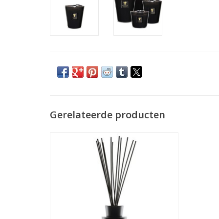
Gerelateerde producten
In 2002 zien de geurkaarsen van Baobab
Collection het daglicht in het betoverend
landschap van Tanzania, een land met
intense kleuren en betoverende geuren.
Net als een Baobab met uitzicht op de
Afrikaanse savanne, onderscheiden deze
prachtige geurkaarsen
TOEVOEGEN AAN WINKELWAGEN