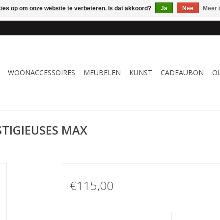
kies op om onze website te verbeteren. Is dat akkoord?
Ja
Nee
Meer 
 WOONACCESSOIRES, MEUBELEN & KUNST – GRATIS VERZENDI
WOONACCESSOIRES
MEUBELEN
KUNST
CADEAUBON
O
STIGIEUSES MAX
€115,00