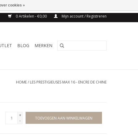
over cookies »
NG BELGIE VANAF 75€
0 Artikelen - €0,00
Mijn account / Registreren
UTLET
BLOG
MERKEN
HOME
/
LES PRESTIGIEUSES MAX 16 - ENCRE DE CHINE
+
TOEVOEGEN AAN WINKELWAGEN
-