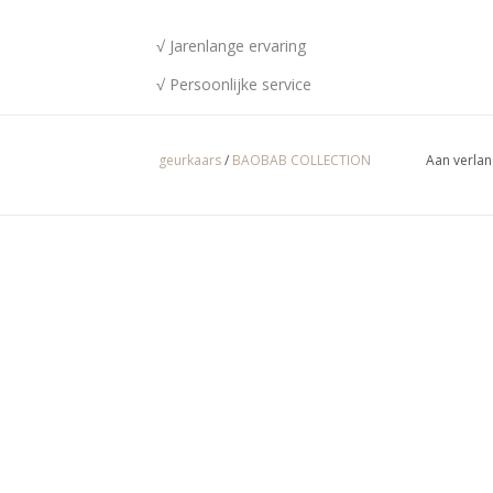
√ Jarenlange ervaring
√ Persoonlijke service
√ Gratis offerte & advies
√ Binnen- & buitenshowroom
geurkaars
/
BAOBAB COLLECTION
Aan verlan
√ Meer info:
003256664507
/
info@spherebox.b