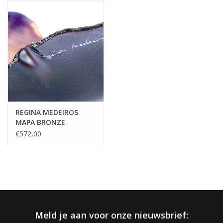
√ Persoonlijke service
√ Gratis offerte & advies
√ Binnen- & buitenshowroom
√ Meer info:
003256664507
/
info@spherebox.be
REGINA MEDEIROS
MAPA BRONZE
€572,00
Meld je aan voor onze nieuwsbrief: