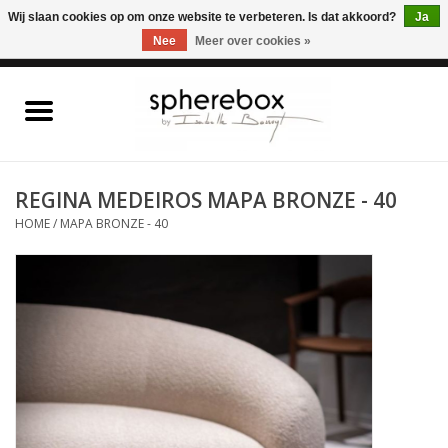
ONLINE WINKEL VOOR WOONACCESSOIRES, MEUBELEN & KUNST – GRATIS
Wij slaan cookies op om onze website te verbeteren. Is dat akkoord?
Ja
VERZENDING BELGIE VANAF 75€
Nee
Meer over cookies »
0 Artikelen - €0,00
Home
WOONACCESSOIRES
REGINA MEDEIROS MAPA BRONZE - 40
HOME
/
MAPA BRONZE - 40
MEUBELEN
KUNST
CADEAUBON
OUTLET