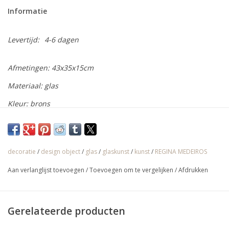
Informatie
Levertijd:
4-6 dagen
Afmetingen: 43
x35x15cm
Materiaal: glas
Kleur: brons
Regina Medeiros is een Braziliaanse artieste uit het Braziliaanse
Belo Horizonte. Na 15 jaar als kunst en keramiek lesgeefster te
hebben gewerkt, begon ze met glas te experimenteren. Ze
decoratie
/
design object
/
glas
/
glaskunst
/
kunst
/
REGINA MEDEIROS
beheerst als geen ander glasvormgeving en schildertechnieken.
Aan verlanglijst toevoegen
/
Toevoegen om te vergelijken
/
Afdrukken
Door het gebruik van plaatselijke oxiden en gouddeeltjes creëert
ze unieke effecten in glas.
Gerelateerde producten
√ Jarenlange ervaring