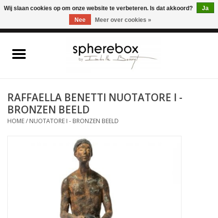
ONLINE WINKEL VOOR WOONACCESSOIRES, MEUBELEN & KUNST – GRATIS
Wij slaan cookies op om onze website te verbeteren. Is dat akkoord?
Ja
VERZENDING BELGIE VANAF 75€
Nee
Meer over cookies »
0 Artikelen - €0,00
Home
WOONACCESSOIRES
RAFFAELLA BENETTI NUOTATORE I -
BRONZEN BEELD
MEUBELEN
HOME
/
NUOTATORE I - BRONZEN BEELD
KUNST
CADEAUBON
OUTLET