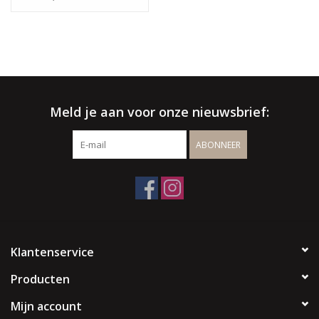
√ Persoonlijke service
√ Gratis offerte & advies
√ Binnen- & buitenshowroom
√ Meer info:
003256664507
/
info@spherebox.be
Meld je aan voor onze nieuwsbrief:
ABONNEER
Klantenservice
Producten
Mijn account