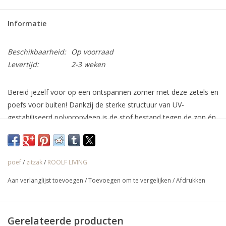
Informatie
Beschikbaarheid:
Op voorraad
Levertijd:
2-3 weken
Bereid jezelf voor op een ontspannen zomer met deze zetels en
poefs voor buiten! Dankzij de sterke structuur van UV-
gestabiliseerd polypropyleen is de stof bestand tegen de zon én
de regen. De textielstructuur is erg dik en sterk. Deze zitzak met
EPS-vulling van uitstekende kwaliteit zit ergonomisch en
comfortabel doordat deze zich aan de bewegingen van uw
poef
/
zitzak
/
ROOLF LIVING
lichaam aanpast. Dit paradepaardje van ROOLF-Living staat de
komende jaren garant voor de meest relaxte zomers in een
Aan verlanglijst toevoegen
/
Toevoegen om te vergelijken
/
Afdrukken
prachtige en trendy omgeving.
Voeg wat kleur aan uw ruimtes toe dankzij deze kleurrijke
zitzakken en poefs!
Gerelateerde producten