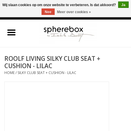
ONLINE WINKEL VOOR WOONACCESSOIRES, MEUBELEN & KUNST – GRATIS
Wij slaan cookies op om onze website te verbeteren. Is dat akkoord?
Ja
VERZENDING BELGIE VANAF 75€
Nee
Meer over cookies »
0 Artikelen - €0,00
Home
WOONACCESSOIRES
ROOLF LIVING SILKY CLUB SEAT +
CUSHION - LILAC
MEUBELEN
HOME
/
SILKY CLUB SEAT + CUSHION - LILAC
KUNST
CADEAUBON
OUTLET