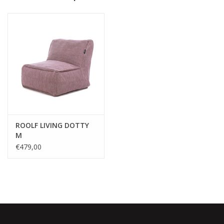
- Voor binnen en voor buiten
- Bestand tegen elk weertype
- Gemaakt uit 100% UV-gestabiliseerde polypropyleen
- Made in Belgium
Wenst u een offerte op maat ?
klik hier voor een vrijblijvende
offerte
√ Jarenlange ervaring
ROOLF LIVING DOTTY
√ Persoonlijke service
M
€479,00
√ Gratis offerte & advies
√ Binnen- & buitenshowroom
√ Meer info: 0032 56 66 45 07 /
info@spherebox.be