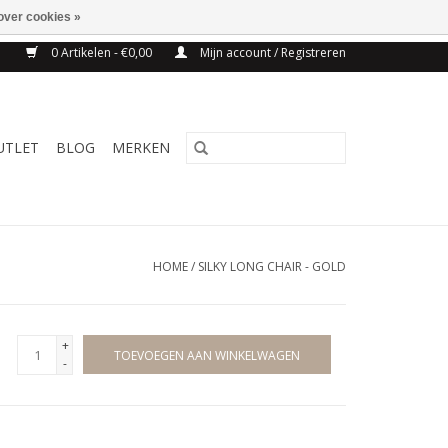
over cookies »
NG BELGIE VANAF 75€
0 Artikelen - €0,00
Mijn account / Registreren
UTLET
BLOG
MERKEN
HOME
/
SILKY LONG CHAIR - GOLD
+
TOEVOEGEN AAN WINKELWAGEN
-