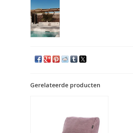
Gerelateerde producten
Bereid jezelf voor op een ontspannen
zomer met deze zetels en poefs voor
buiten! Dankzij de sterke structuur van
100% dun gesponnen UV-gestabiliseerd
polypropyleen is de stof bestand tegen de
zon én de regen. De textielstructuur is erg