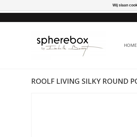
Wij slaan coo
ONLINE WINKEL VOOR
HOME
ROOLF LIVING SILKY ROUND PO