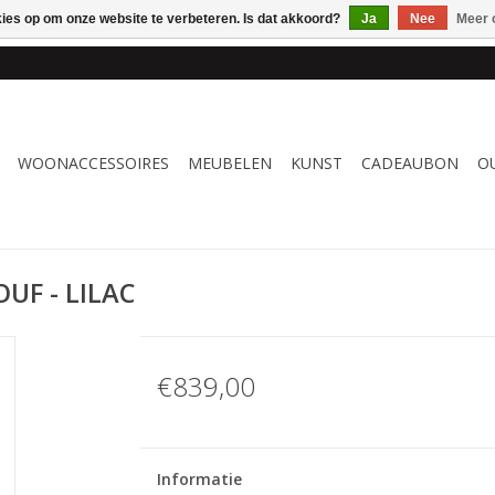
kies op om onze website te verbeteren. Is dat akkoord?
Ja
Nee
Meer 
 WOONACCESSOIRES, MEUBELEN & KUNST – GRATIS VERZENDI
WOONACCESSOIRES
MEUBELEN
KUNST
CADEAUBON
O
UF - LILAC
€839,00
Informatie