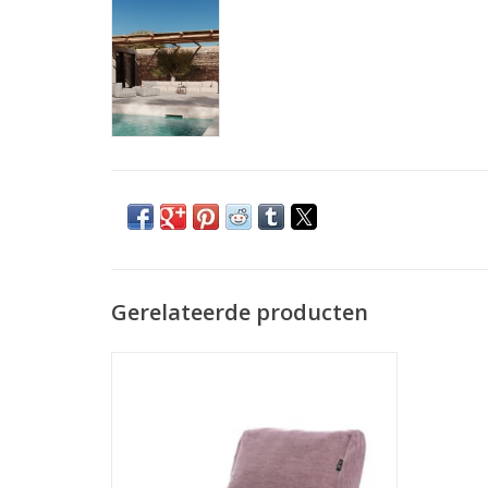
Gerelateerde producten
Bereid jezelf voor op een ontspannen
zomer met deze zetels en poefs voor
buiten! Dankzij de sterke structuur van
100% dun gesponnen UV-gestabiliseerd
polypropyleen is de stof bestand tegen de
zon én de regen. De textielstructuur is erg