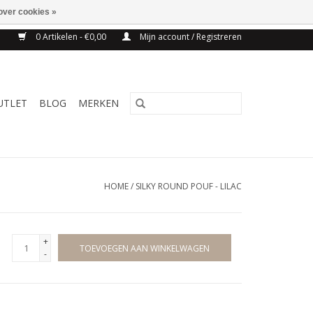
over cookies »
NG BELGIE VANAF 75€
0 Artikelen - €0,00
Mijn account / Registreren
UTLET
BLOG
MERKEN
HOME
/
SILKY ROUND POUF - LILAC
+
TOEVOEGEN AAN WINKELWAGEN
-