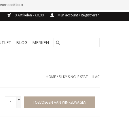
over cookies »
NG BELGIE VANAF 75€
0 Artikelen - €0,00
Mijn account / Registreren
UTLET
BLOG
MERKEN
HOME
/
SILKY SINGLE SEAT - LILAC
+
TOEVOEGEN AAN WINKELWAGEN
-