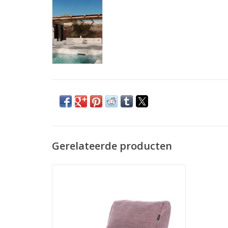
Gerelateerde producten
Bereid jezelf voor op een ontspannen
zomer met deze zetels en poefs voor
buiten! Dankzij de sterke structuur van
100% dun gesponnen UV-gestabiliseerd
polypropyleen is de stof bestand tegen de
zon én de regen. De textielstructuur is erg