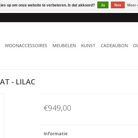
kies op om onze website te verbeteren. Is dat akkoord?
Ja
Nee
Meer 
 WOONACCESSOIRES, MEUBELEN & KUNST – GRATIS VERZENDI
WOONACCESSOIRES
MEUBELEN
KUNST
CADEAUBON
O
AT - LILAC
€949,00
Informatie