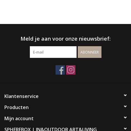
√ Binnen- & buitenshowroom
√ Meer info:
003256664507
/
info@spherebox.be
Meld je aan voor onze nieuwsbrief:
ABONNEER
Klantenservice
Producten
Mijn account
SPHEREBOX | IN&OUTDOOR ART&LIVING