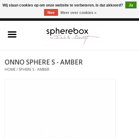
ONLINE WINKEL VOOR WOONACCESSOIRES, MEUBELEN & KUNST – GRATIS
Wij slaan cookies op om onze website te verbeteren. Is dat akkoord?
Ja
VERZENDING BELGIE VANAF 75€
Nee
Meer over cookies »
0 Artikelen - €0,00
Home
WOONACCESSOIRES
ONNO SPHERE S - AMBER
HOME
/
SPHERE S - AMBER
MEUBELEN
KUNST
CADEAUBON
OUTLET