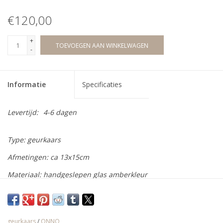
€120,00
+
TOEVOEGEN AAN WINKELWAGEN
-
Informatie
Specificaties
Levertijd:
4-6 dagen
Type: geurkaars
Afmetingen: ca 13x15cm
Materiaal: handgeslepen glas amberkleur
Onno Collection is een high-end label van handgemaakte en
geparfumeerde kaarsen. Elke Onno kaars wordt met de hand
geurkaars
/
ONNO