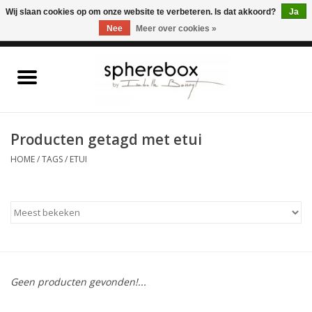
ONLINE WINKEL VOOR WOONACCESSOIRES, MEUBELEN & KUNST – GRATIS
Wij slaan cookies op om onze website te verbeteren. Is dat akkoord?
Ja
VERZENDING BELGIE VANAF 75€
Nee
Meer over cookies »
0 Artikelen - €0,00
Home
WOONACCESSOIRES
Producten getagd met etui
HOME
/
TAGS
/
ETUI
MEUBELEN
KUNST
CADEAUBON
Geen producten gevonden!...
OUTLET