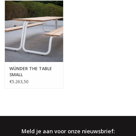
tralala, just ohlala!
Slank, strak en standvastig. Aan The Table kan 8 tot 12 man
gezellig aanschuiven voor een onderonsje in stijl. De sierlijke
buizen geven het geheel een zachte toets. Een meubelstuk waar
je jaren plezier aan beleeft.
WÜNDER THE TABLE
SMALL
√ Jarenlange ervaring
€5.263,50
√ Persoonlijke service
√ Gratis offerte & advies
√ Binnen- & buitenshowroom
√ Meer info:
003256664507
/
info@spherebox.be
Meld je aan voor onze nieuwsbrief: