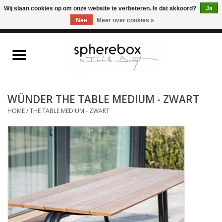
ONLINE WINKEL VOOR WOONACCESSOIRES, MEUBELEN & KUNST – GRATIS
Wij slaan cookies op om onze website te verbeteren. Is dat akkoord?
Ja
VERZENDING BELGIE VANAF 75€
Nee
Meer over cookies »
0 Artikelen - €0,00
Home
WOONACCESSOIRES
WÜNDER THE TABLE MEDIUM - ZWART
HOME
/
THE TABLE MEDIUM - ZWART
MEUBELEN
KUNST
CADEAUBON
OUTLET