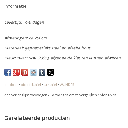
Informatie
Levertijd:
4-6 dagen
Afmetingen: ca 250cm
Materiaal: gepoederlakt staal en afzelia hout
Kleur: zwart (RAL 9005), afgebeelde kleuren kunnen afwijken
Specificaties: geschikt voor 10 personen, voorzien van
stelvoetjes
outdoor
/
picknicktafel
/
tuintafel
/
WÜNDER
Wünder staat voor fris Belgisch outdoor design. Onder het
Aan verlanglijst toevoegen
/
Toevoegen om te vergelijken
/
Afdrukken
Wünder-label vind je verschillende originele meubelen en
alledaagse voorwerpen met een unieke touch. Handige dingen.
Toffe dingen. Schone dingen. Bij Wünder gelden weinig
Gerelateerde producten
beperkingen. Ze maken gewoon waar ze zin in hebben. No