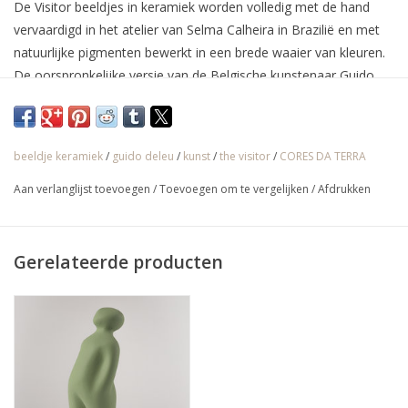
De Visitor beeldjes in keramiek worden volledig met de hand
vervaardigd in het atelier van Selma Calheira in Brazilië en met
natuurlijke pigmenten bewerkt in een brede waaier van kleuren.
De oorspronkelijke versie van de Belgische kunstenaar Guido
Deleu was echter in brons.
beeldje keramiek
/
guido deleu
/
kunst
/
the visitor
/
CORES DA TERRA
√ Jarenlange ervaring
Aan verlanglijst toevoegen
/
Toevoegen om te vergelijken
/
Afdrukken
√ Persoonlijke service
√ Gratis offerte & advies
√ Binnen- & buitenshowroom
Gerelateerde producten
√ Meer info: 0032 56 66 45 07 /
info@spherebox.be