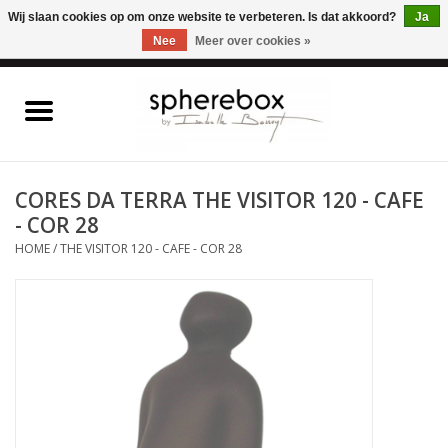
ONLINE WINKEL VOOR WOONACCESSOIRES, MEUBELEN & KUNST – GRATIS
Wij slaan cookies op om onze website te verbeteren. Is dat akkoord?
Ja
VERZENDING BELGIE VANAF 75€
Nee
Meer over cookies »
0 Artikelen - €0,00
Home
WOONACCESSOIRES
CORES DA TERRA THE VISITOR 120 - CAFE
- COR 28
MEUBELEN
HOME
/
THE VISITOR 120 - CAFE - COR 28
KUNST
CADEAUBON
OUTLET