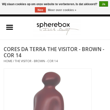
ONLINE WINKEL VOOR WOONACCESSOIRES, MEUBELEN & KUNST – GRATIS
Wij slaan cookies op om onze website te verbeteren. Is dat akkoord?
Ja
VERZENDING BELGIE VANAF 75€
Nee
Meer over cookies »
0 Artikelen - €0,00
Home
WOONACCESSOIRES
CORES DA TERRA THE VISITOR - BROWN -
COR 14
MEUBELEN
HOME
/
THE VISITOR - BROWN - COR 14
KUNST
CADEAUBON
OUTLET