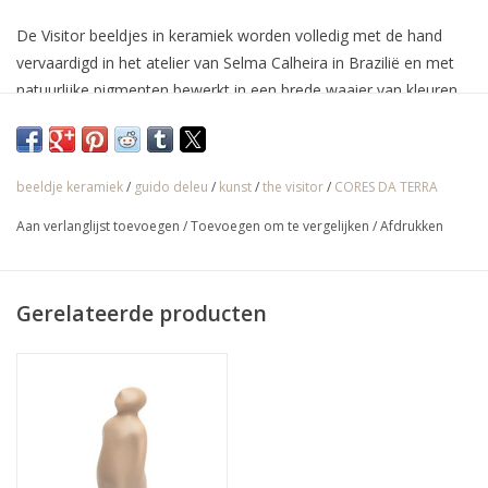
De Visitor beeldjes in keramiek worden volledig met de hand
vervaardigd in het atelier van Selma Calheira in Brazilië en met
natuurlijke pigmenten bewerkt in een brede waaier van kleuren.
De oorspronkelijke versie van de Belgische kunstenaar Guido
Deleu was echter in
beeldje keramiek
/
guido deleu
/
kunst
/
the visitor
/
CORES DA TERRA
√ Jarenlange ervaring
Aan verlanglijst toevoegen
/
Toevoegen om te vergelijken
/
Afdrukken
√ Persoonlijke service
√ Gratis offerte & advies
Gerelateerde producten
√ Binnen- & buitenshowroom
√ Meer info: 0032 56 66 45 07 /
info@spherebox.be