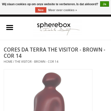
ONLINE WINKEL VOOR WOONACCESSOIRES, MEUBELEN & KUNST – GRATIS
Wij slaan cookies op om onze website te verbeteren. Is dat akkoord?
Ja
VERZENDING BELGIE VANAF 75€
Nee
Meer over cookies »
0 Artikelen - €0,00
Home
WOONACCESSOIRES
CORES DA TERRA THE VISITOR - BROWN -
COR 14
MEUBELEN
HOME
/
THE VISITOR - BROWN - COR 14
KUNST
CADEAUBON
OUTLET