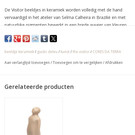
De Visitor beeldjes in keramiek worden volledig met de hand
vervaardigd in het atelier van Selma Calheira in Brazilië en met
natuurlijke pigmenten bewerkt in een brede waaier van kleuren.
De oorspronkelijke versie van de Belgische kunstenaar Guido
Deleu was echter in
beeldje keramiek
/
guido deleu
/
kunst
/
the visitor
/
CORES DA TERRA
√ Jarenlange ervaring
Aan verlanglijst toevoegen
/
Toevoegen om te vergelijken
/
Afdrukken
√ Persoonlijke service
√ Gratis offerte & advies
Gerelateerde producten
√ Binnen- & buitenshowroom
√ Meer info: 0032 56 66 45 07 /
info@spherebox.be