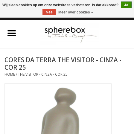
ONLINE WINKEL VOOR WOONACCESSOIRES, MEUBELEN & KUNST – GRATIS
Wij slaan cookies op om onze website te verbeteren. Is dat akkoord?
Ja
VERZENDING BELGIE VANAF 75€
Nee
Meer over cookies »
0 Artikelen - €0,00
Home
WOONACCESSOIRES
CORES DA TERRA THE VISITOR - CINZA -
COR 25
MEUBELEN
HOME
/
THE VISITOR - CINZA - COR 25
KUNST
CADEAUBON
OUTLET