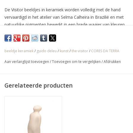
De Visitor beeldjes in keramiek worden volledig met de hand
vervaardigd in het atelier van Selma Calheira in Brazilië en met
natuurlijke pigmenten bewerkt in een brede waaier van kleuren.
De oorspronkelijke versie van de Belgische kunstenaar Guido
Deleu was echter in brons.
beeldje keramiek
/
guido deleu
/
kunst
/
the visitor
/
CORES DA TERRA
√ Jarenlange ervaring
Aan verlanglijst toevoegen
/
Toevoegen om te vergelijken
/
Afdrukken
√ Persoonlijke service
√ Gratis offerte & advies
Gerelateerde producten
√ Binnen- & buitenshowroom
√ Meer info: 0032 56 66 45 07 /
info@spherebox.be