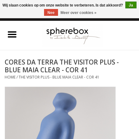
ONLINE WINKEL VOOR WOONACCESSOIRES, MEUBELEN & KUNST – GRATIS
Wij slaan cookies op om onze website te verbeteren. Is dat akkoord?
Ja
VERZENDING BELGIE VANAF 75€
Nee
Meer over cookies »
0 Artikelen - €0,00
Home
WOONACCESSOIRES
CORES DA TERRA THE VISITOR PLUS -
BLUE MAIA CLEAR - COR 41
MEUBELEN
HOME
/
THE VISITOR PLUS - BLUE MAIA CLEAR - COR 41
KUNST
CADEAUBON
OUTLET