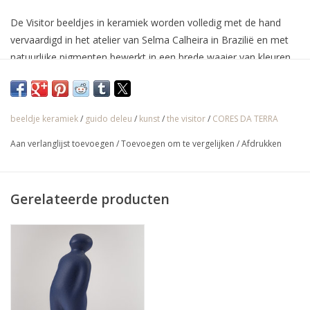
De Visitor beeldjes in keramiek worden volledig met de hand
vervaardigd in het atelier van Selma Calheira in Brazilië en met
natuurlijke pigmenten bewerkt in een brede waaier van kleuren.
De oorspronkelijke versie van de Belgische kunstenaar Guido
Deleu was echter in brons.
beeldje keramiek
/
guido deleu
/
kunst
/
the visitor
/
CORES DA TERRA
√ Jarenlange ervaring
Aan verlanglijst toevoegen
/
Toevoegen om te vergelijken
/
Afdrukken
√ Persoonlijke service
√ Gratis offerte & advies
Gerelateerde producten
√ Binnen- & buitenshowroom
√ Meer info: 0032 56 66 45 07 /
info@spherebox.be