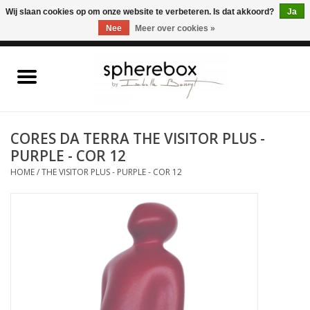
ONLINE WINKEL VOOR WOONACCESSOIRES, MEUBELEN & KUNST – GRATIS
Wij slaan cookies op om onze website te verbeteren. Is dat akkoord?
Ja
VERZENDING BELGIE VANAF 75€
Nee
Meer over cookies »
0 Artikelen - €0,00
Home
WOONACCESSOIRES
CORES DA TERRA THE VISITOR PLUS -
PURPLE - COR 12
MEUBELEN
HOME
/
THE VISITOR PLUS - PURPLE - COR 12
KUNST
CADEAUBON
OUTLET