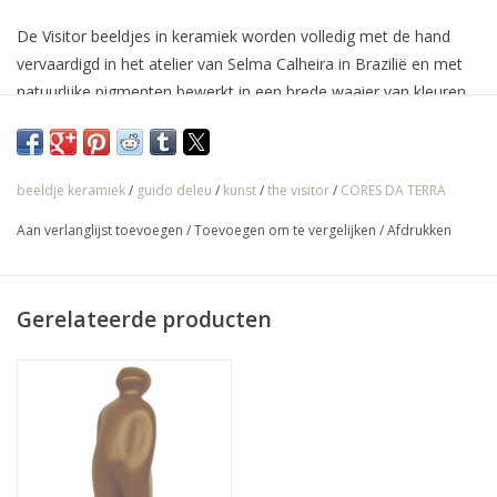
De Visitor beeldjes in keramiek worden volledig met de hand
vervaardigd in het atelier van Selma Calheira in Brazilië en met
natuurlijke pigmenten bewerkt in een brede waaier van kleuren.
De oorspronkelijke versie van de Belgische kunstenaar Guido
Deleu was echter in brons.
beeldje keramiek
/
guido deleu
/
kunst
/
the visitor
/
CORES DA TERRA
√ Jarenlange ervaring
Aan verlanglijst toevoegen
/
Toevoegen om te vergelijken
/
Afdrukken
√ Persoonlijke service
√ Gratis offerte & advies
Gerelateerde producten
√ Binnen- & buitenshowroom
√ Meer info: 0032 56 66 45 07 /
info@spherebox.be