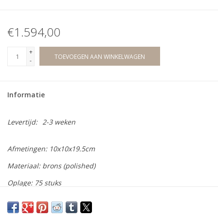
€1.594,00
+
TOEVOEGEN AAN WINKELWAGEN
-
Informatie
Levertijd:
2-3 weken
Afmetingen: 10x10x19.5cm
Materiaal: brons (polished)
Oplage: 75 stuks
Wij bieden een ruime collectie bronzen beelden aan van diverse