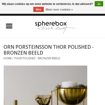
ONLINE WINKEL VOOR WOONACCESSOIRES, MEUBELEN & KUNST – GRATIS
Wij slaan cookies op om onze website te verbeteren. Is dat akkoord?
Ja
VERZENDING BELGIE VANAF 75€
Nee
Meer over cookies »
0 Artikelen - €0,00
Home
WOONACCESSOIRES
ORN PORSTEINSSON THOR POLISHED -
BRONZEN BEELD
MEUBELEN
HOME
/
THOR POLISHED - BRONZEN BEELD
KUNST
CADEAUBON
OUTLET