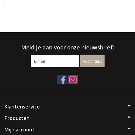
√ Gratis offerte & advies
√ Binnen- & buitenshowroom
√ Meer info:
003256664507
/
info@spherebox.be
Meld je aan voor onze nieuwsbrief:
ABONNEER
Klantenservice
Producten
Mijn account