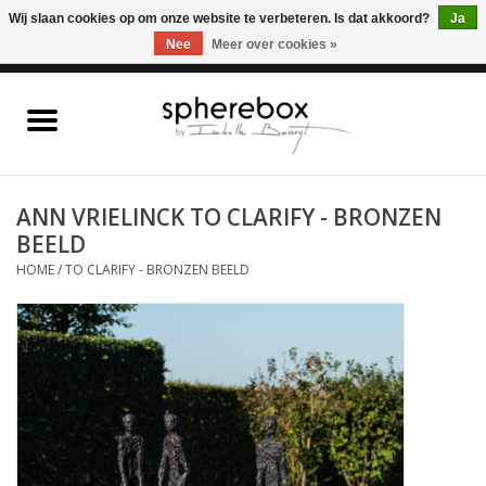
ONLINE WINKEL VOOR WOONACCESSOIRES, MEUBELEN & KUNST – GRATIS
Wij slaan cookies op om onze website te verbeteren. Is dat akkoord?
Ja
VERZENDING BELGIE VANAF 75€
Nee
Meer over cookies »
0 Artikelen - €0,00
Home
WOONACCESSOIRES
ANN VRIELINCK TO CLARIFY - BRONZEN
BEELD
MEUBELEN
HOME
/
TO CLARIFY - BRONZEN BEELD
KUNST
CADEAUBON
OUTLET