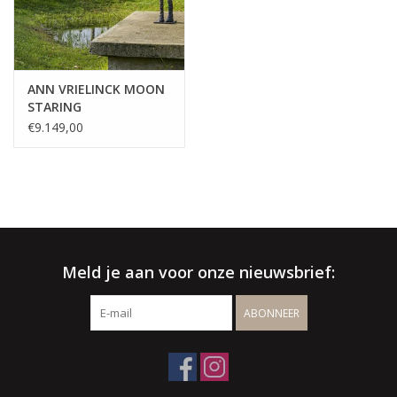
√ Jarenlange ervaring
√ Persoonlijke service
ANN VRIELINCK MOON
STARING
√ Gratis offerte & advies
€9.149,00
√ Binnen- & buitenshowroom
√ Meer info:
003256664507
/
info@spherebox.be
Meld je aan voor onze nieuwsbrief:
ABONNEER