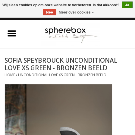
ONLINE WINKEL VOOR WOONACCESSOIRES, MEUBELEN & KUNST – GRATIS
Wij slaan cookies op om onze website te verbeteren. Is dat akkoord?
Ja
VERZENDING BELGIE VANAF 75€
Nee
Meer over cookies »
0 Artikelen - €0,00
Home
WOONACCESSOIRES
SOFIA SPEYBROUCK UNCONDITIONAL
LOVE XS GREEN - BRONZEN BEELD
MEUBELEN
HOME
/
UNCONDITIONAL LOVE XS GREEN - BRONZEN BEELD
KUNST
CADEAUBON
OUTLET