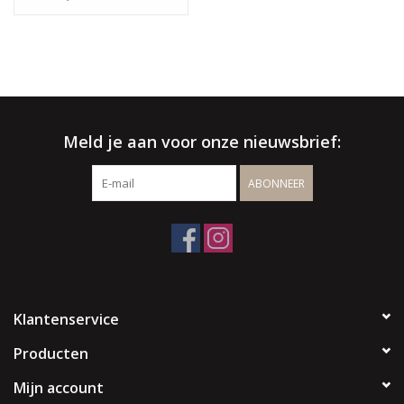
√ Binnen- & buitenshowroom
√ Meer info:
003256664507
/
info@spherebox.be
Meld je aan voor onze nieuwsbrief:
ABONNEER
Klantenservice
Producten
Mijn account