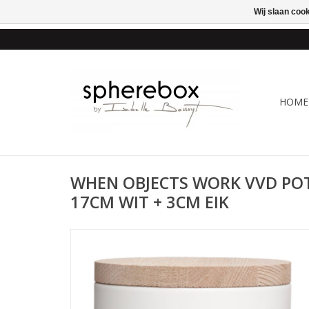
Wij slaan coo
ONLINE WINKEL VOOR
HOME
WHEN OBJECTS WORK VVD POT
17CM WIT + 3CM EIK