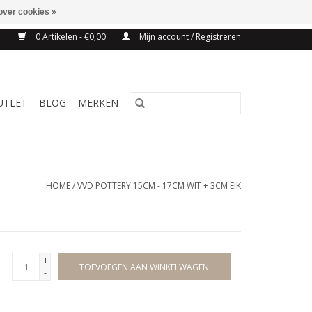
over cookies »
NG BELGIE VANAF 75€
0 Artikelen - €0,00
Mijn account / Registreren
UTLET
BLOG
MERKEN
HOME
/
VVD POTTERY 15CM - 17CM WIT + 3CM EIK
+
TOEVOEGEN AAN WINKELWAGEN
-