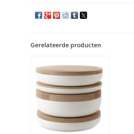
Gerelateerde producten
De Pottery collectie, ontworpen door de
befaamde Belgische architect Vincent Van
Duysen, bestaat uit een reeks
handgemaakte schalen in keramiek met
deksel in hout. De hoogtes van de schalen
variëren evenals de deksels. De schalen
zijn ook beschikbaar in a
TOEVOEGEN AAN WINKELWAGEN