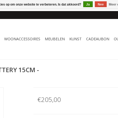
kies op om onze website te verbeteren. Is dat akkoord?
Ja
Nee
Meer 
 WOONACCESSOIRES, MEUBELEN & KUNST – GRATIS VERZENDI
WOONACCESSOIRES
MEUBELEN
KUNST
CADEAUBON
O
TERY 15CM -
€205,00