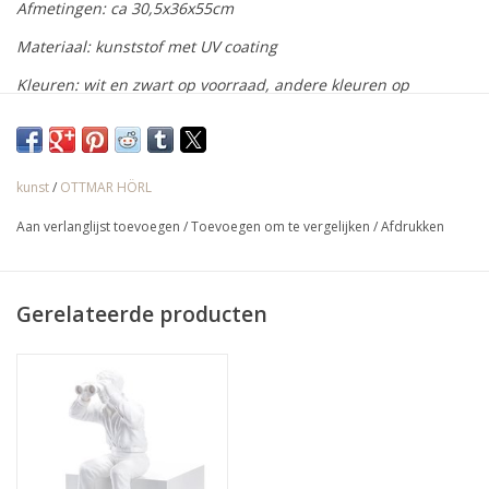
Afmetingen: ca 30,5x36x55cm
Materiaal: kunststof met UV coating
Kleuren: wit en zwart op voorraad, andere kleuren op
aanvraag
Multiples uit weerbestendige kunststof van de Duitse
kunst
/
OTTMAR HÖRL
kunstenaar Ottmar Hörl. Een van zijn bekendste ontwerpen zijn
Aan verlanglijst toevoegen
/
Toevoegen om te vergelijken
/
Afdrukken
de hippe tuinkabouters in verschillende houdingen en felle
kleuren, zoals de "Sponti" met opgeheven middelvinger.
Kenmerkend zijn ook de mannetjes met verrekijker, de
Gerelateerde producten
“Worldview Models”, die de wereld aanschouwen.
√ Jarenlange ervaring
√ Persoonlijke service
√ Gratis offerte & advies