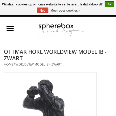
ONLINE WINKEL VOOR WOONACCESSOIRES, MEUBELEN & KUNST – GRATIS
Wij slaan cookies op om onze website te verbeteren. Is dat akkoord?
Ja
VERZENDING BELGIE VANAF 75€
Nee
Meer over cookies »
0 Artikelen - €0,00
Home
WOONACCESSOIRES
OTTMAR HÖRL WORLDVIEW MODEL IB -
ZWART
MEUBELEN
HOME
/
WORLDVIEW MODEL IB - ZWART
KUNST
CADEAUBON
OUTLET