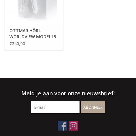
√ Binnen- & buitenshowroom
√ Meer info:
003256664507
/
info@spherebox.be
OTTMAR HÖRL
WORLDVIEW MODEL IB
€240,00
Meld je aan voor onze nieuwsbrief:
ABONNEER