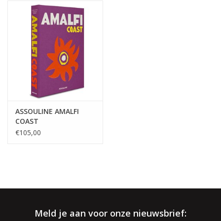
interieur.
√ Jarenlange ervaring
√ Persoonlijke service
√ Gratis offerte & advies
√
Binnen- & buitenshowroom
√ Meer info:
003256664507
/
info@spherebox.be
ASSOULINE AMALFI
COAST
€105,00
Meld je aan voor onze nieuwsbrief: