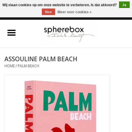
ONLINE WINKEL VOOR WOONACCESSOIRES, MEUBELEN & KUNST – GRATIS
Wij slaan cookies op om onze website te verbeteren. Is dat akkoord?
Ja
VERZENDING BELGIE VANAF 75€
Nee
Meer over cookies »
0 Artikelen - €0,00
Home
WOONACCESSOIRES
ASSOULINE PALM BEACH
HOME
/
PALM BEACH
MEUBELEN
KUNST
CADEAUBON
OUTLET