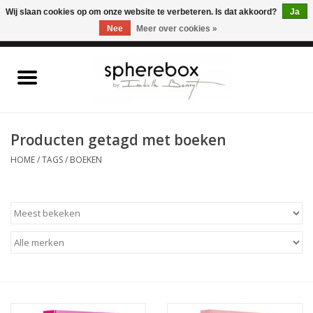
ONLINE WINKEL VOOR WOONACCESSOIRES, MEUBELEN & KUNST – GRATIS
Wij slaan cookies op om onze website te verbeteren. Is dat akkoord?
Ja
VERZENDING BELGIE VANAF 75€
Nee
Meer over cookies »
0 Artikelen - €0,00
Home
WOONACCESSOIRES
Producten getagd met boeken
HOME
/
TAGS
/
BOEKEN
MEUBELEN
KUNST
CADEAUBON
OUTLET