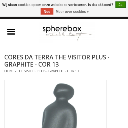
ONLINE WINKEL VOOR WOONACCESSOIRES, MEUBELEN & KUNST – GRATIS
Wij slaan cookies op om onze website te verbeteren. Is dat akkoord?
Ja
VERZENDING BELGIE VANAF 75€
Nee
Meer over cookies »
0 Artikelen - €0,00
Home
WOONACCESSOIRES
CORES DA TERRA THE VISITOR PLUS -
GRAPHITE - COR 13
MEUBELEN
HOME
/
THE VISITOR PLUS - GRAPHITE - COR 13
KUNST
CADEAUBON
OUTLET