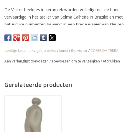
De Visitor beeldjes in keramiek worden volledig met de hand
vervaardigd in het atelier van Selma Calheira in Brazilië en met
natuurlijke pigmenten bewerkt in een brede waaier van kleuren.
De oorspronkelijke versie van de Belgische kunstenaar Guido
Deleu was echter in brons.
beeldje keramiek
/
guido deleu
/
kunst
/
the visitor
/
CORES DA TERRA
√ Jarenlange ervaring
Aan verlanglijst toevoegen
/
Toevoegen om te vergelijken
/
Afdrukken
√ Persoonlijke service
√ Gratis offerte & advies
Gerelateerde producten
√ Binnen- & buitenshowroom
√ Meer info: 0032 56 66 45 07 /
info@spherebox.be