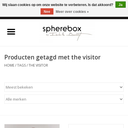
ONLINE WINKEL VOOR WOONACCESSOIRES, MEUBELEN & KUNST – GRATIS
Wij slaan cookies op om onze website te verbeteren. Is dat akkoord?
Ja
VERZENDING BELGIE VANAF 75€
Nee
Meer over cookies »
0 Artikelen - €0,00
Home
WOONACCESSOIRES
Producten getagd met the visitor
HOME
/
TAGS
/
THE VISITOR
MEUBELEN
KUNST
CADEAUBON
OUTLET